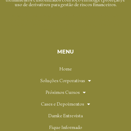
uso de derivativos para gestão de riscos financeiros.
hedge, derivativos, gestão, riscos, commodities, variação
cambial, dólar, moedas, juros, soja, milho, boi, café, açúcar,
alumínio, proteção, financeiros, tesouraria, consultoria,
assessoria, treinamento.
MENU
Home
Soluções Corporativas
Próximos Cursos
Cases e Depoimentos
Damke Entrevista
Fique Informado