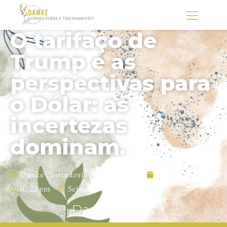
O tarifaço de
Trump e as
perspectivas para
o Dólar: as
incertezas
dominam.
Damke Consultoria e Treinamento
07/08/2025
10:22 pm
Seja o primeiro a comentar
Damke News