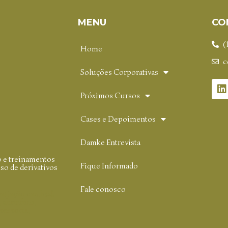
MENU
CO
(
Home
c
Soluções Corporativas
Próximos Cursos
Cases e Depoimentos
Damke Entrevista
o e treinamentos
Fique Informado
o de derivativos
Fale conosco
variação cambial,
r, alumínio,
sessoria,