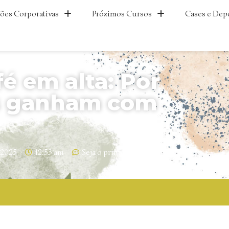
ões Corporativas
Próximos Cursos
Cases e Dep
é em alta: Por
s ganham com
/2025
12:53 am
Seja o primeiro a comentar