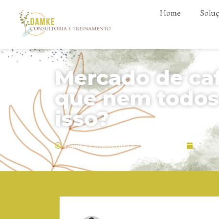
Home
Soluç
Mercado de caf
que nem todo
isso?
Damke Consultoria e Treinamento
08/12