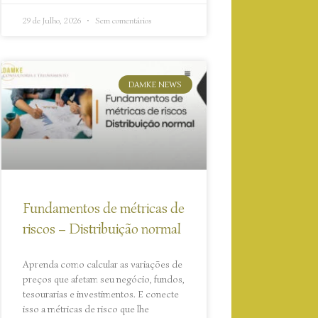
29 de Julho, 2026
Sem comentários
DAMKE NEWS
Fundamentos de métricas de
riscos – Distribuição normal
Aprenda como calcular as variações de
preços que afetam seu negócio, fundos,
tesourarias e investimentos. E conecte
isso a métricas de risco que lhe