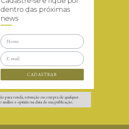
Cadastre-se e fique por
dentro das próximas
news
CADASTRAR
ão para venda, retenção ou compra de qualquer
nálise e opinião na data de sua publicação.