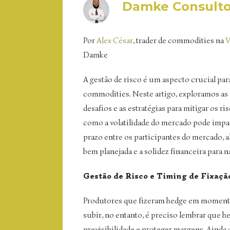
Damke Consulto
Por
Alex César
, trader de commodities na
V
Damke
A gestão de risco é um aspecto crucial p
commodities. Neste artigo, exploramos as p
desafios e as estratégias para mitigar os r
como a volatilidade do mercado pode impact
prazo entre os participantes do mercado, 
bem planejada e a solidez financeira para n
Gestão de Risco e Timing de Fixaçã
Produtores que fizeram hedge em momento
subir, no entanto, é preciso lembrar que he
previsibilidade e proteger margens. Ainda