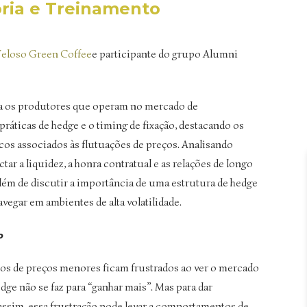
ria e Treinamento
eloso Green Coffee
e participante do grupo Alumni
ara os produtores que operam no mercado de
ráticas de hedge e o timing de fixação, destacando os
iscos associados às flutuações de preços. Analisando
ar a liquidez, a honra contratual e as relações de longo
além de discutir a importância de uma estrutura de hedge
avegar em ambientes de alta volatilidade.
o
s de preços menores ficam frustrados ao ver o mercado
dge não se faz para “ganhar mais”. Mas para dar
 assim, essa frustração pode levar a comportamentos de