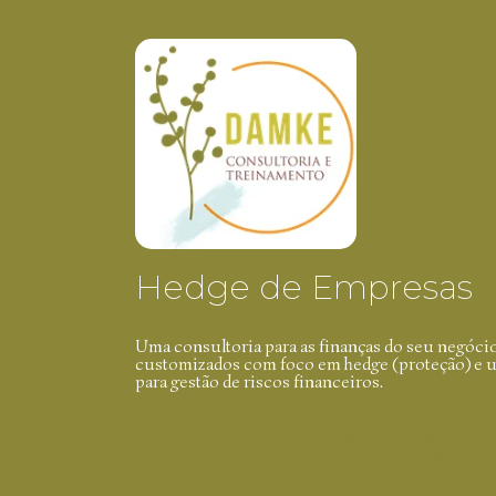
Hedge de Empresas
Uma consultoria para as finanças do seu negóci
customizados com foco em hedge (proteção) e us
para gestão de riscos financeiros.
hedge, derivativos, gestão, riscos, commodities, 
dólar, moedas, juros, soja, milho, boi, café, açúca
proteção, financeiros, tesouraria, consultoria, as
treinamento.