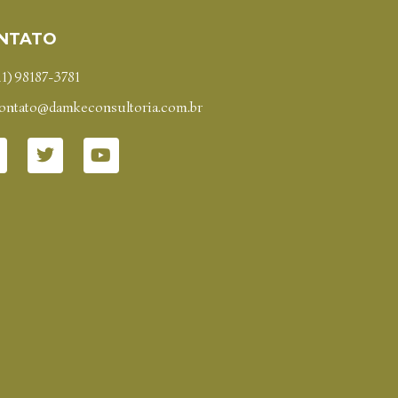
NTATO
11) 98187-3781
ontato@damkeconsultoria.com.br