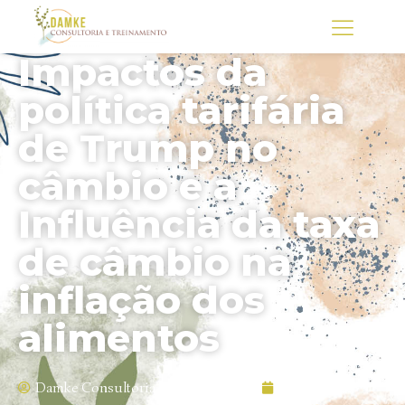
Impactos da
política tarifária
de Trump no
câmbio e a
Influência da taxa
de câmbio na
inflação dos
alimentos
Damke Consultoria e Treinamento
30/04/2025