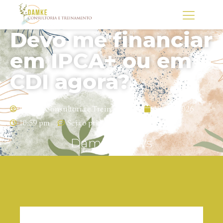
Devo me financiar
em IPCA+ ou em
CDI agora?
Damke Consultoria e Treinamento
18/05/2026
10:59 pm
Seja o primeiro a comentar
Damke News