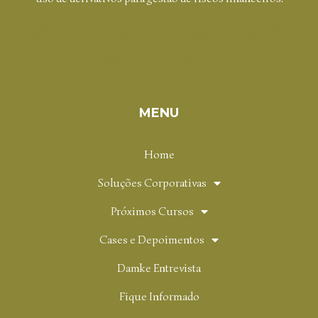
hedge, derivativos, gestão, riscos, commodities, variação
cambial, dólar, moedas, juros, soja, milho, boi, café, açúcar,
alumínio, proteção, financeiros, tesouraria, consultoria,
assessoria, treinamento.
MENU
Home
Soluções Corporativas
Próximos Cursos
Cases e Depoimentos
Damke Entrevista
Fique Informado