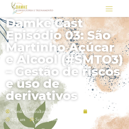
Damke Cast
Episódio 03: São
Martinho Açúcar
e Álcool (#SMTO3)
– Gestão de riscos
e uso de
derivativos
Damke Consultoria e Treinamento
14/09/2021
1:24 am
Seja o primeiro a comentar