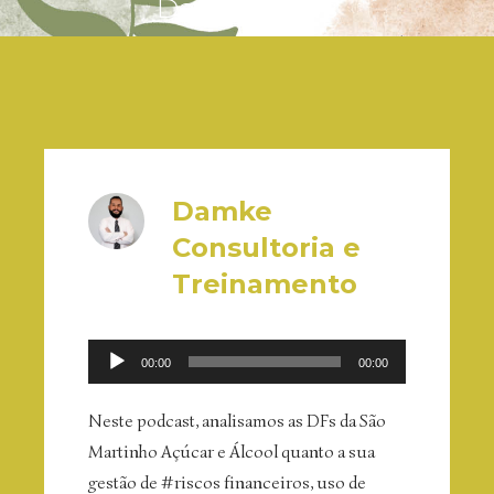
Damke News
Damke
Consultoria e
Treinamento
Reprodutor
00:00
00:00
de
áudio
Neste podcast, analisamos as DFs da São
Martinho Açúcar e Álcool quanto a sua
gestão de #riscos financeiros, uso de