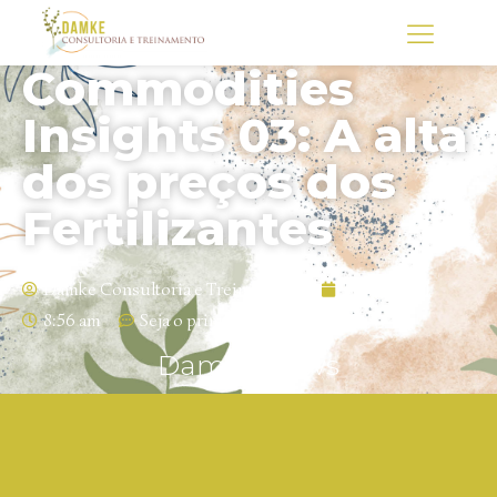
Commodities
Insights 03: A alta
dos preços dos
Fertilizantes
Damke Consultoria e Treinamento
14/09/2021
8:56 am
Seja o primeiro a comentar
Damke News