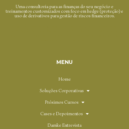
Uma consultoria para as finanças do seu negócio e
treinamentos customizados com foco em hedge (proteção) e
uso de derivativos para gestão de riscos financeiros.
hedge, derivativos, gestão, riscos, commodities, variação
cambial, dólar, moedas, juros, soja, milho, boi, café, açúcar,
alumínio, proteção, financeiros, tesouraria, consultoria,
assessoria, treinamento.
MENU
Home
Soluções Corporativas
Próximos Cursos
Cases e Depoimentos
Damke Entrevista