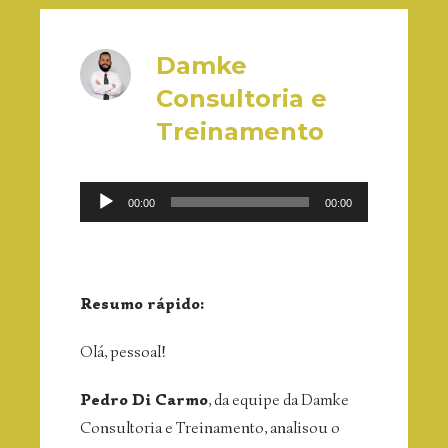
Damke
Consultoria e
Treinamento
Reprodutor
00:00
00:00
de
áudio
Resumo rápido:
Olá, pessoal!
Pedro Di Carmo
, da equipe da Damke
Consultoria e Treinamento, analisou o