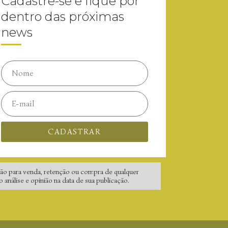
Cadastre-se e fique por
dentro das próximas
news
CADASTRAR
ão para venda, retenção ou compra de qualquer
nálise e opinião na data de sua publicação.