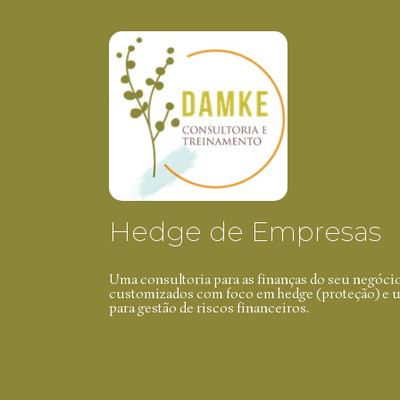
Hedge de Empresas
Uma consultoria para as finanças do seu negóci
customizados com foco em hedge (proteção) e us
para gestão de riscos financeiros.
hedge, derivativos, gestão, riscos, commodities, 
dólar, moedas, juros, soja, milho, boi, café, açúca
proteção, financeiros, tesouraria, consultoria, as
treinamento.