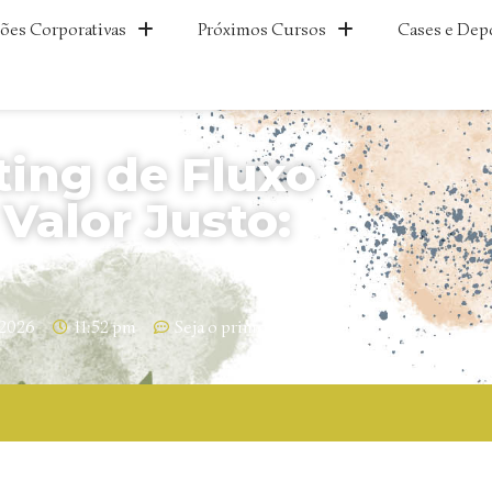
ões Corporativas
Próximos Cursos
Cases e Dep
ing de Fluxo
Valor Justo:
/2026
11:52 pm
Seja o primeiro a comentar