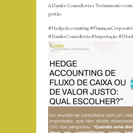
A Damke Consultoria e Treinamento conta 
gestão.
#
HedgeAccounting
#
FinançasCorporati
#
DamkeConsultoria
#
Importação
#
Dívid