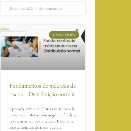
29 de Julho, 2026
Sem comentários
DAMKE NEWS
Fundamentos de métricas de
riscos – Distribuição normal
Aprenda como calcular as variações de
preços que afetam seu negócio, fundos,
tesourarias e investimentos. E conecte
isso a métricas de risco que lhe