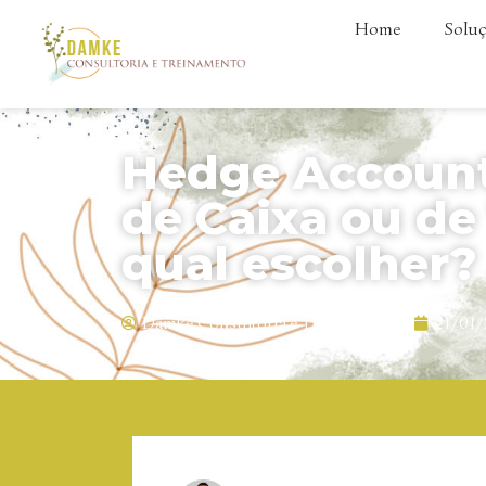
Home
Soluç
Hedge Account
de Caixa ou de 
qual escolher?
Damke Consultoria e Treinamento
21/01