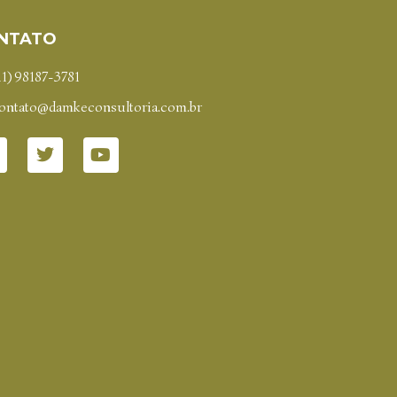
NTATO
11) 98187-3781
ontato@damkeconsultoria.com.br