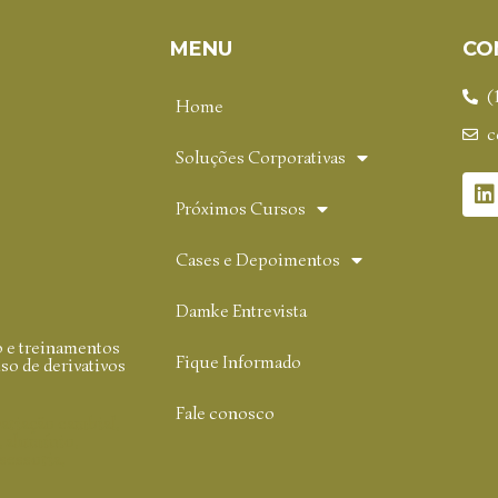
MENU
CO
(
Home
c
Soluções Corporativas
Próximos Cursos
Cases e Depoimentos
Damke Entrevista
o e treinamentos
Fique Informado
o de derivativos
Fale conosco
variação cambial,
r, alumínio,
sessoria,