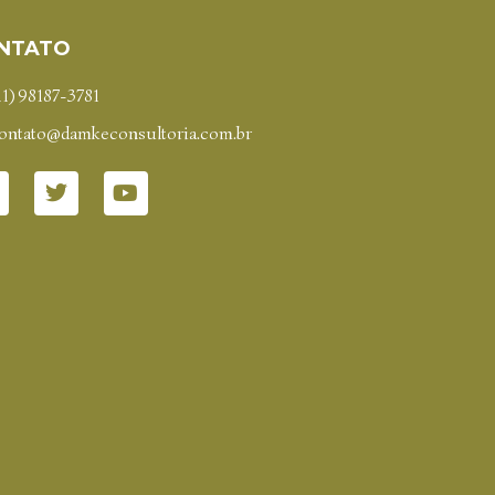
NTATO
11) 98187-3781
ontato@damkeconsultoria.com.br