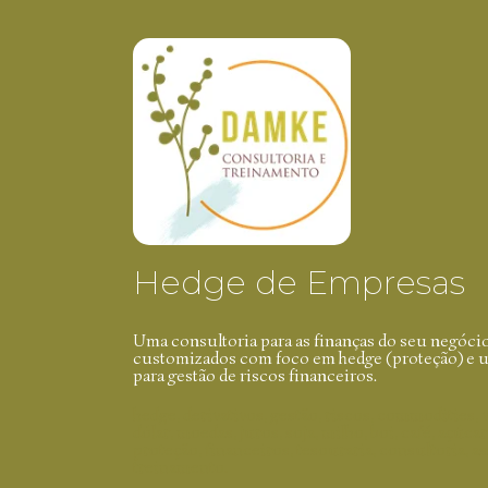
Hedge de Empresas
Uma consultoria para as finanças do seu negóci
customizados com foco em hedge (proteção) e us
para gestão de riscos financeiros.
hedge, derivativos, gestão, riscos, commodities, 
dólar, moedas, juros, soja, milho, boi, café, açúca
proteção, financeiros, tesouraria, consultoria, as
treinamento.