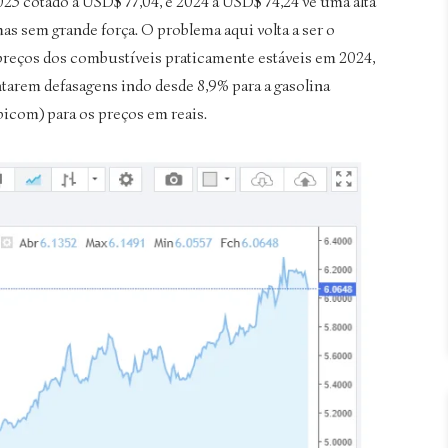
023 cotado a USD$ 77,04, e 2024 a USD$ 74,24 vê uma alta
mas sem grande força. O problema aqui volta a ser o
preços dos combustíveis praticamente estáveis em 2024,
ontarem defasagens indo desde 8,9% para a gasolina
bicom) para os preços em reais.