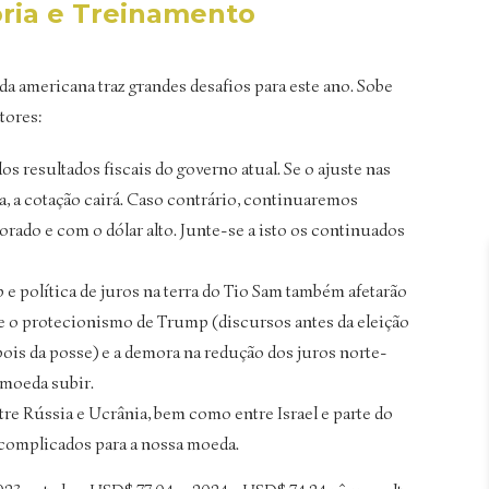
ria e Treinamento
da americana traz grandes desafios para este ano. Sobe
tores:
s resultados fiscais do governo atual. Se o ajuste nas
, a cotação cairá. Caso contrário, continuaremos
o e com o dólar alto. Junte-se a isto os continuados
 política de juros na terra do Tio Sam também afetarão
 e o protecionismo de Trump (discursos antes da eleição
ois da posse) e a demora na redução dos juros norte-
 moeda subir.
tre Rússia e Ucrânia, bem como entre Israel e parte do
complicados para a nossa moeda.